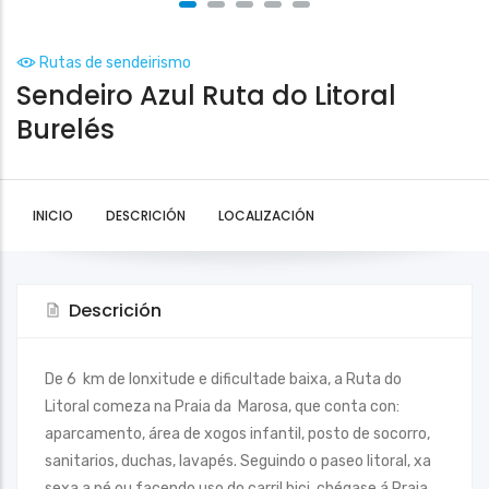
Rutas de sendeirismo
Sendeiro Azul Ruta do Litoral
Burelés
INICIO
DESCRICIÓN
LOCALIZACIÓN
Descrición
De 6 km de lonxitude e dificultade baixa, a Ruta do
Litoral comeza na Praia da Marosa, que conta con:
aparcamento, área de xogos infantil, posto de socorro,
sanitarios, duchas, lavapés. Seguindo o paseo litoral, xa
sexa a pé ou facendo uso do carril bici, chégase á Praia