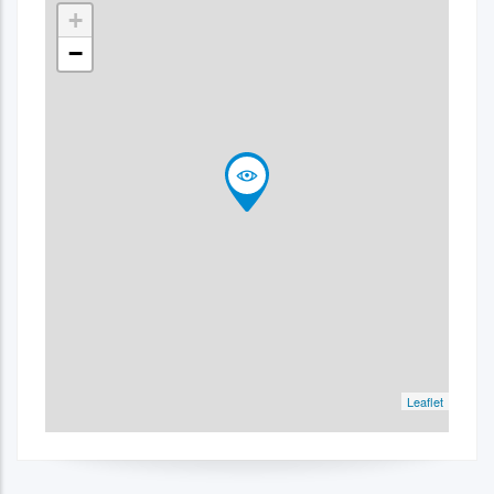
+
−
Leaflet