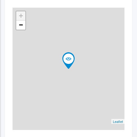
+
−
Leaflet