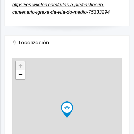
https://es.wikiloc.com/rutas-a-pie/castineiro-
centenario-igrexa-da-vila-do-medio-75333294
Localización
+
−