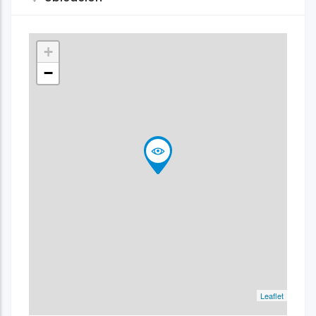
+
−
Leaflet