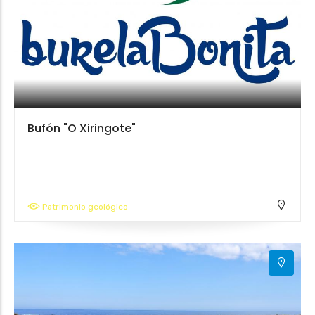
Bufón "O Xiringote"
Patrimonio geológico