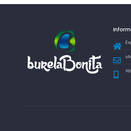
Inform
Ex
of
98