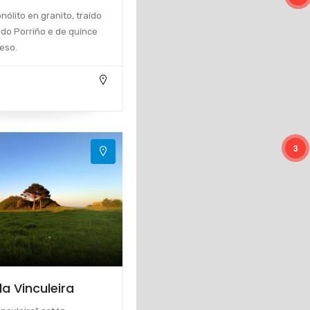
ólito en granito, traído
do Porriño e de quince
eso.
3
a Vinculeira