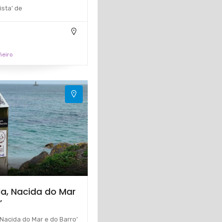
ista’ de
ñeiro
la, Nacida do Mar
’
 Nacida do Mar e do Barro’