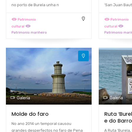
no porto de Burela unha n
‘San Juan Baut
Patrimonio
Patrimonio
cultural
cultural
Patrimonio mariñeiro
Patrimonio mari
Galería
Galería
Molde do faro
Ruta ‘Bure
e do Barro
No ano 2014 un temporal causou
grandes desperfectos no faro de Pena
A Ruta ‘Burela,