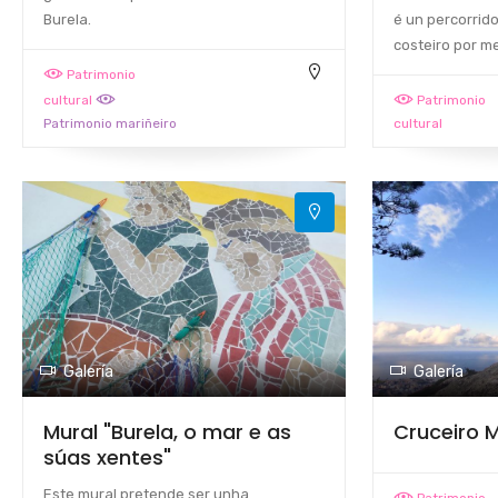
Burela.
é un percorrid
costeiro por m
Patrimonio
cultural
Patrimonio
Patrimonio mariñeiro
cultural
Galería
Galería
Mural "Burela, o mar e as
Cruceiro 
súas xentes"
Este mural pretende ser unha