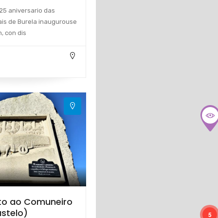
25 aniversario das
ais de Burela inaugurouse
, con dis
o ao Comuneiro
stelo)
5