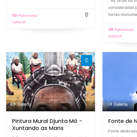
" As Tetas da V
consideradas p
torres monumen
Patrimonio
cultural
Patrimonio
cultural
Galería
Galería
Pintura Mural Djunta Mô -
Fonte de 
Xuntando as Mans
Fonte dedicada