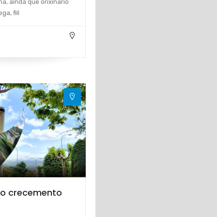
a, aínda que orixinario
ga, fill
ao crecemento