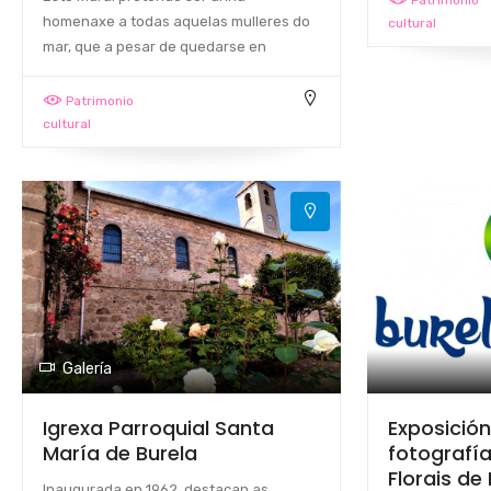
Patrimonio
homenaxe a todas aquelas mulleres do
cultural
mar, que a pesar de quedarse en
Patrimonio
cultural
Galería
Igrexa Parroquial Santa
Exposición 
María de Burela
fotografí
Florais de
Inaugurada en 1962, destacan as