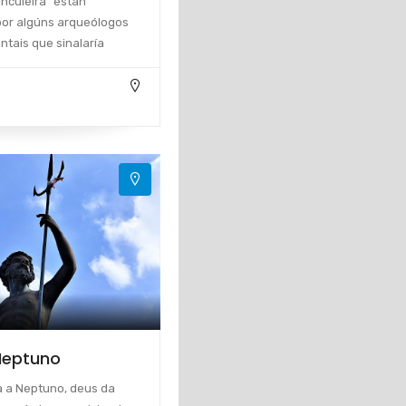
inculeira" están
or algúns arqueólogos
tais que sinalaría
Neptuno
 a Neptuno, deus da