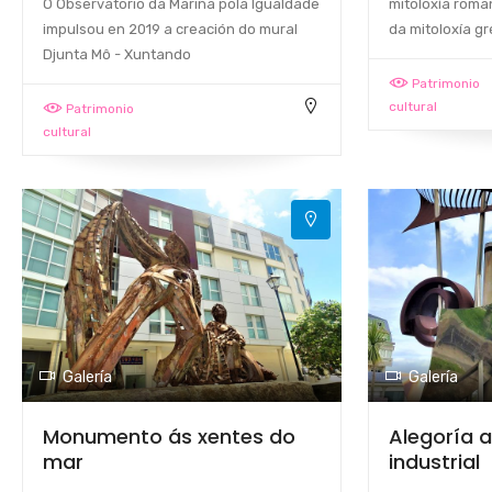
O Observatorio da Mariña pola Igualdade
mitoloxía roman
impulsou en 2019 a creación do mural
da mitoloxía gre
Djunta Mô - Xuntando
Patrimonio
cultural
Patrimonio
cultural
Galería
Galería
Monumento ás xentes do
Alegoría 
mar
industrial