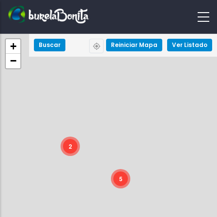
+
Buscar
Reiniciar Mapa
Ver Listado
−
VER MÁIS
2
5