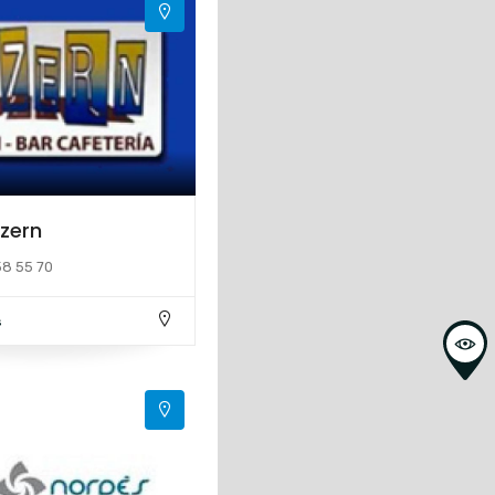
zern
58 55 70
s