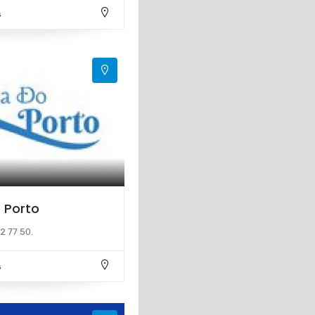
s
 Porto
2 77 50.
s