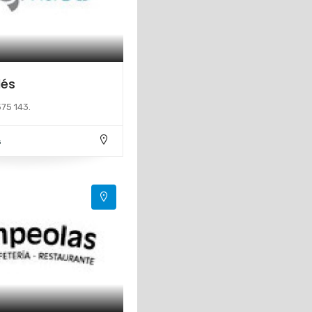
dés
75 143.
s