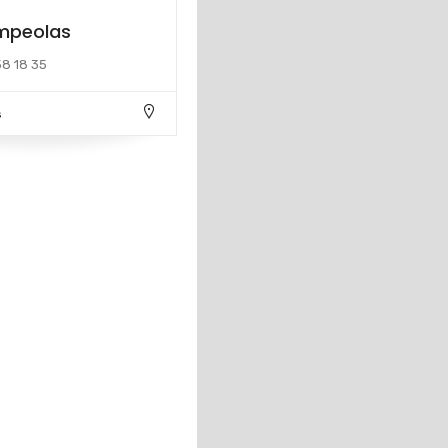
mpeolas
58 18 35
s