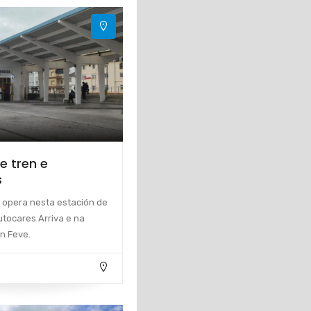
e tren e
s
opera nesta estación de
tocares Arriva e na
n Feve.