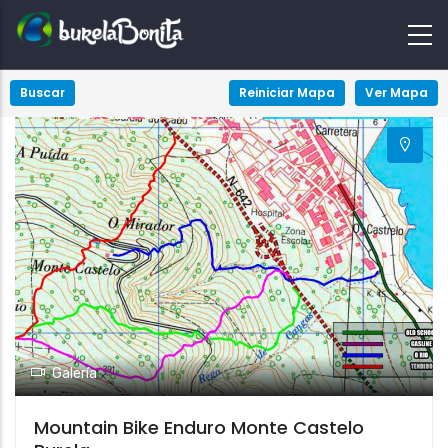
+
Buscar
Reiniciar Mapa
Ver Mapa
−
Galería
Mountain Bike Enduro Monte Castelo