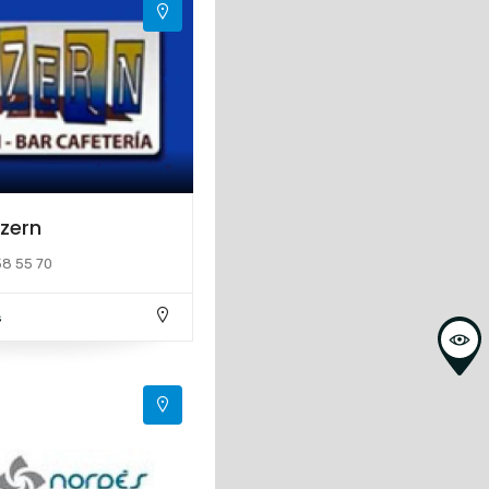
zern
58 55 70
s