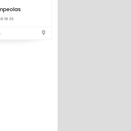
mpeolas
58 18 35
s