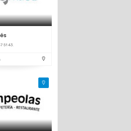
dés
7 51 43.
s