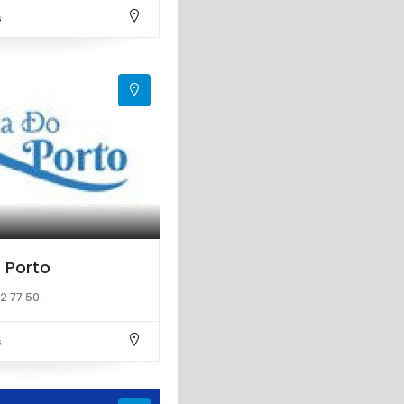
s
 Porto
2 77 50.
s