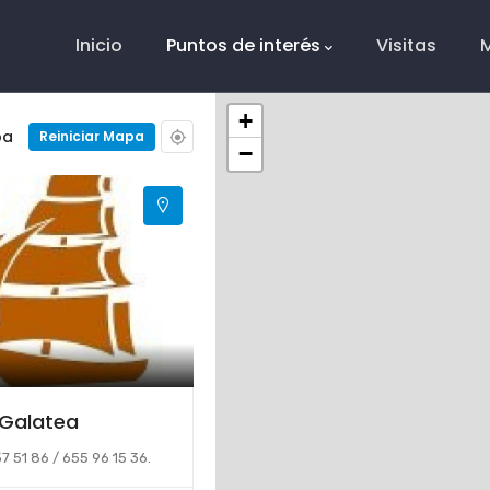
Main
Navigation
Inicio
Puntos de interés
Visitas
+
pa
Reiniciar Mapa
−
 Galatea
7 51 86 / 655 96 15 36.