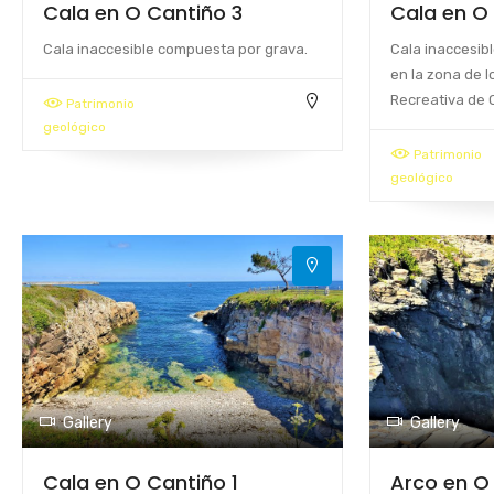
Cala en O Cantiño 3
Cala en O
Cala inaccesible compuesta por grava.
Cala inaccesib
en la zona de 
Recreativa de 
Patrimonio
geológico
Patrimonio
geológico
Gallery
Gallery
Cala en O Cantiño 1
Arco en O