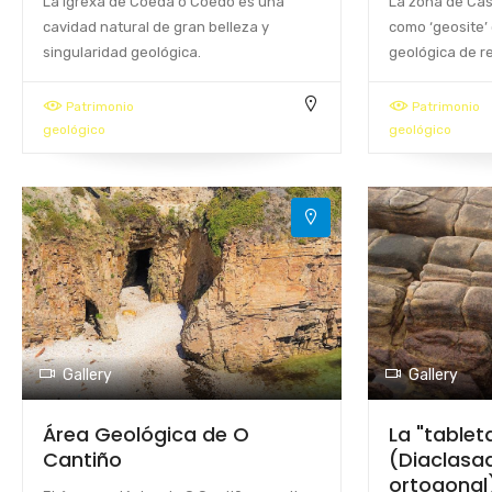
La Igrexa de Coeda o Coedo es una
La zona de Cas
cavidad natural de gran belleza y
como ‘geosite’ 
singularidad geológica.
geológica de r
Patrimonio
Patrimonio
geológico
geológico
Gallery
Gallery
Área Geológica de O
La "tablet
Cantiño
(Diaclasa
ortogonal