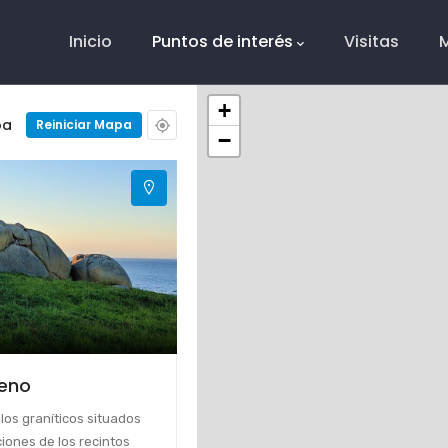
Main
Navigation
Inicio
Puntos de interés
Visitas
+
pa
Reiniciar Mapa
−
eno
los graníticos situados
iones de los recintos