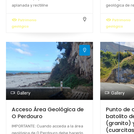
aplanada y rectilíne
geológica de r
Patrimonio
Patrimonio
geológico
geológico
Gallery
Gallery
Acceso Área Geológica de
Punto de 
O Perdouro
batolito d
(granito) 
IMPORTANTE: Cuando acceda a la área
(cuarcitas
geológica de O Perdouro debe hacerlo