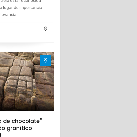
trelo está reconocida
o lugar de importancia
elevancia
a de chocolate"
do granítico
)