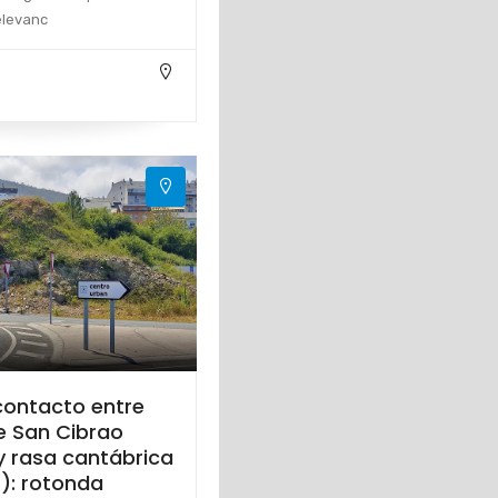
elevanc
contacto entre
e San Cibrao
y rasa cantábrica
): rotonda