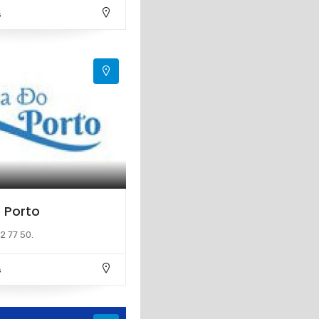
s
 Porto
2 77 50.
s