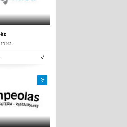
dés
75 143.
s