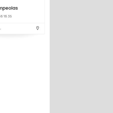
mpeolas
58 18 35
s