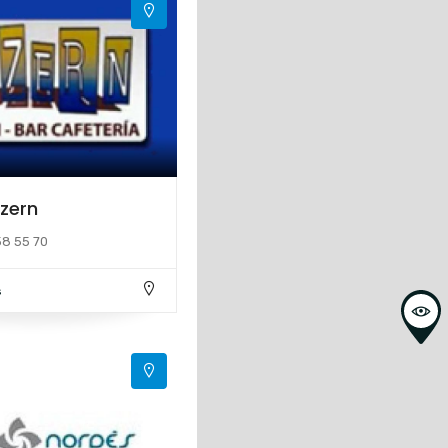
zern
58 55 70
s