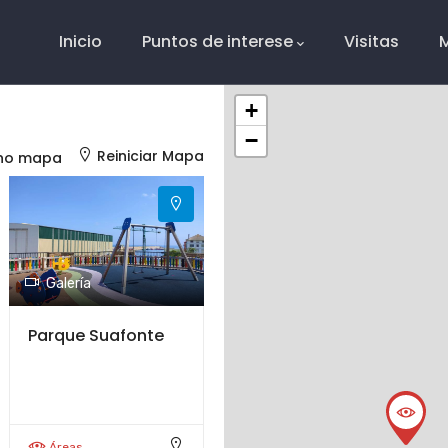
Main
Navigation
Inicio
Puntos de interese
Visitas
+
−
Reiniciar Mapa
 no mapa
Galería
Parque Suafonte
Áreas