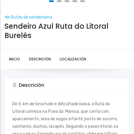
Rutas de sendeirismo
Sendeiro Azul Ruta do Litoral
Burelés
INICIO
DESCRICIÓN
LOCALIZACIÓN
Descrición
De 6 km de lonxitude e dificultade baixa, a Ruta do
Litoral comeza na Praia da Marosa, que conta con:
aparcamento, área de xogos infantil, posto de socorro,
sanitarios, duchas, lavapés. Seguindo o paseo litoral, xa
sexa a pé ou facendo uso do carril bici, chégase á Praia